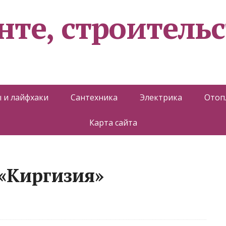
нте, строительс
 и лайфхаки
Сантехника
Электрика
Отоп
Карта сайта
 «Киргизия»