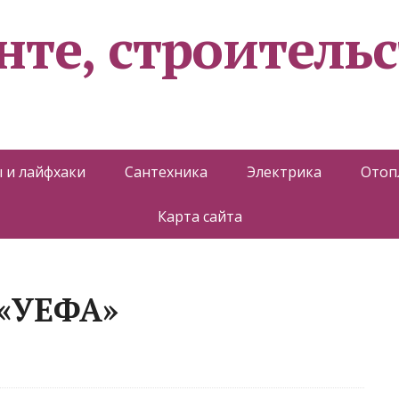
нте, строительс
 и лайфхаки
Сантехника
Электрика
Отоп
Карта сайта
 «УЕФА»