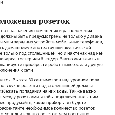
и.
оложения розеток
т от назначения помещения и расположения
и должны быть предусмотрены не только у дивана
ламп и зарядных устройств мобильных телефонов,
и к домашнему кинотеатру или акустической
е только под столешницей, но и на стенах над ней,
феварка, тостер или блендер. Важно учитывать и
планируете приобрести робот-пылесос или другую
лючения к сети.
еток. Высота 30 сантиметров над уровнем пола
 но в кухне розетки под столешницей должны
избежать попадания на них воды. Также важно
е между розетками, чтобы подключенные к ним
анее продумайте, какие приборы вы будете
рассчитайте необходимое количество розеток
ко дополнительных розеток, чем постоянно