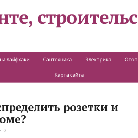
нте, строительс
 и лайфхаки
Сантехника
Электрика
Отоп
Карта сайта
спределить розетки и
доме?
: 0