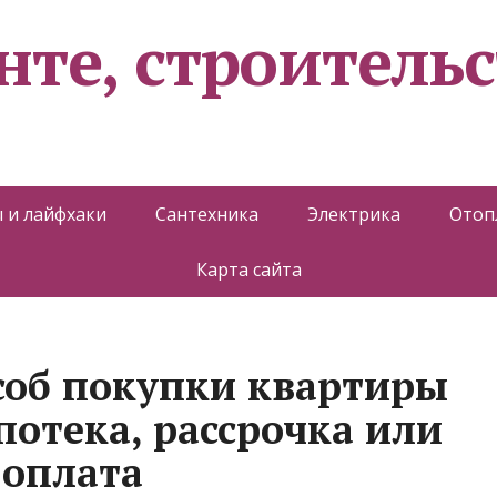
нте, строительс
 и лайфхаки
Сантехника
Электрика
Отоп
Карта сайта
соб покупки квартиры
потека, рассрочка или
 оплата