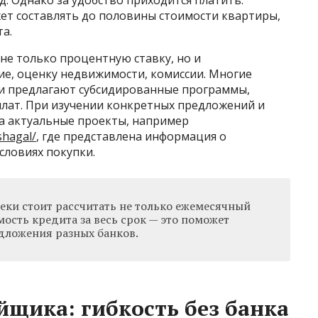
д. Однако за удобство приходится платить:
ет составлять до половины стоимости квартиры,
а.
не только процентную ставку, но и
е, оценку недвижимости, комиссии. Многие
и предлагают субсидированные программы,
лат. При изучении конкретных предложений и
а актуальные проекты, например
shagal/
, где представлена информация о
словиях покупки.
ки стоит рассчитать не только ежемесячный
мость кредита за весь срок — это поможет
дложения разных банков.
йщика: гибкость без банка