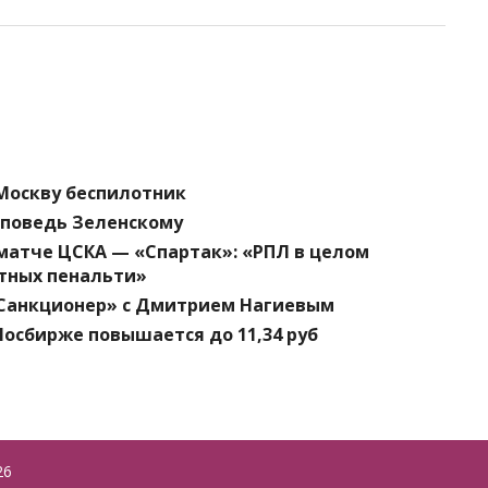
Москву беспилотник
тповедь Зеленскому
матче ЦСКА — «Спартак»: «РПЛ в целом
тных пенальти»
 «Санкционер» с Дмитрием Нагиевым
Мосбирже повышается до 11,34 руб
26