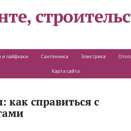
нте, строительс
 и лайфхаки
Сантехника
Электрика
Отоп
Карта сайта
: как справиться с
тами