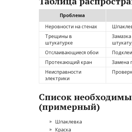
Таблица распростр
Проблема
Неровности на стенах
Шпаклев
Трещины в
Замазка
штукатурке
штукату
Отслаивающиеся обои
Подклеи
Протекающий кран
Замена 
Неисправности
Проверк
электрики
Список необходимы
(примерный)
Шпаклевка
Краска