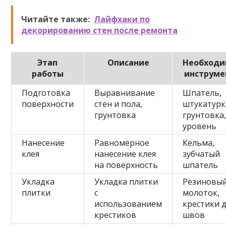
Читайте также:
Лайфхаки по
декорированию стен после ремонта
Этап
Описание
Необход
работы
инструм
Подготовка
Выравнивание
Шпатель,
поверхности
стен и пола,
штукатурк
грунтовка
грунтовка
уровень
Нанесение
Равномерное
Кельма,
клея
нанесение клея
зубчатый
на поверхность
шпатель
Укладка
Укладка плитки
Резиновы
плитки
с
молоток,
использованием
крестики 
крестиков
швов