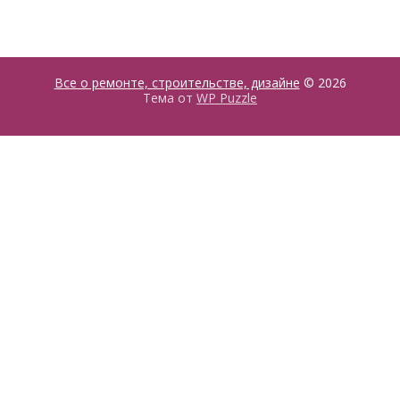
Все о ремонте, строительстве, дизайне
© 2026
Тема от
WP Puzzle