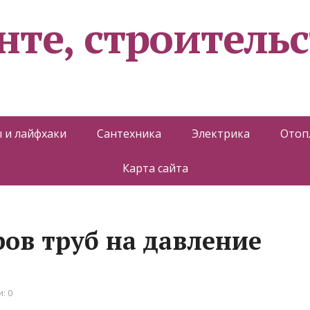
нте, строительс
 и лайфхаки
Сантехника
Электрика
Отоп
Карта сайта
ов труб на давление
: 0