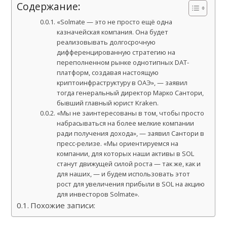
Содержание:
«Solmate — это не просто ещё одна
казначейская компания. Она будет
реализовывать долгосрочную
дифференцированную стратегию на
переполненном рынке однотипных DAT-
платформ, создавая настоящую
криптоинфраструктуру в ОАЭ», — заявил
тогда генеральный директор Марко Сантори,
бывший главный юрист Kraken.
«Мы не заинтересованы в том, чтобы просто
набрасываться на более мелкие компании
ради получения дохода», — заявил Сантори в
пресс-релизе. «Мы ориентируемся на
компании, для которых наши активы в SOL
станут движущей силой роста — так же, как и
для наших, — и будем использовать этот
рост для увеличения прибыли в SOL на акцию
для инвесторов Solmate».
Похожие записи: