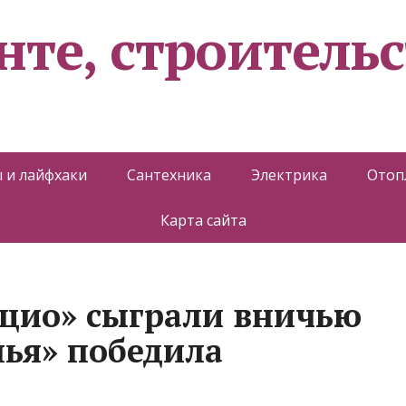
нте, строительс
 и лайфхаки
Сантехника
Электрика
Отоп
Карта сайта
ацио» сыграли вничью
нья» победила