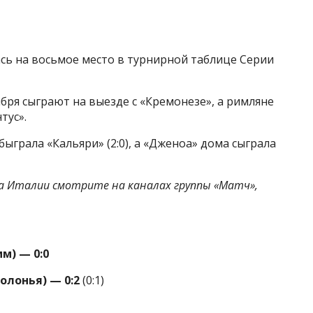
ась на восьмое место в турнирной таблице Серии
бря сыграют на выезде с «Кремонезе», а римляне
тус».
быграла «Кальяри» (2:0), а «Дженоа» дома сыграла
 Италии смотрите на каналах группы «Матч»,
(Рим) — 0:0
олонья) — 0:2
(0:1)