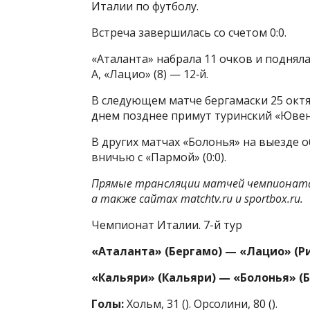
Италии по футболу.
Встреча завершилась со счетом 0:0.
«Аталанта» набрала 11 очков и поднял
А, «Лацио» (8) — 12‑й.
В следующем матче бергамаски 25 октя
днем позднее примут туринский «Ювен
В других матчах «Болонья» на выезде о
вничью c «Пармой» (0:0).
Прямые трансляции матчей чемпионата
а также сайтах matchtv.ru и sportbox.ru.
Чемпионат Италии. 7-й тур
«Аталанта» (Бергамо) — «Лацио» 
«Кальяри» (Кальяри) — «Болонья» (Б
Голы:
Хольм, 31 (
). Орсолини, 80 (
).