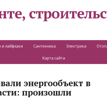
нте, строительс
 и лайфхаки
Сантехника
Электрика
Отоп
Карта сайта
вали энергообъект в
асти: произошли