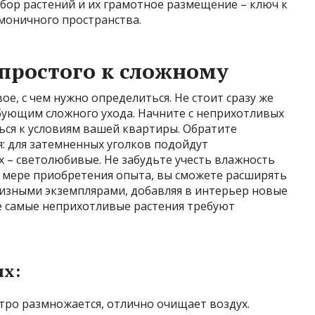
бор растений и их грамотное размещение – ключ к
моничного пространства.
 простого к сложному
е, с чем нужно определиться. Не стоит сразу же
ебующим сложного ухода. Начните с неприхотливых
ься к условиям вашей квартиры. Обратите
 для затемненных уголков подойдут
х – светолюбивые. Не забудьте учесть влажность
о мере приобретения опыта, вы сможете расширять
изными экземплярами, добавляя в интерьер новые
же самые неприхотливые растения требуют
их:
тро размножается, отлично очищает воздух.