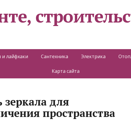
нте, строительс
 и лайфхаки
Сантехника
Электрика
Отоп
Карта сайта
 зеркала для
личения пространства