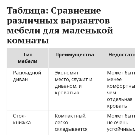
Таблица: Сравнение
различных вариантов
мебели для маленькой
комнаты
Тип
Преимущества
Недостат
мебели
Раскладной
Экономит
Может быт
диван
место, служит и
менее
диваном, и
комфортны
кроватью
чем
отдельная
кровать
Стол-
Компактный,
Может быт
книжка
легко
не очень
складывается,
устойчивы