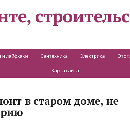
нте, строительс
 и лайфхаки
Сантехника
Электрика
Отоп
Карта сайта
онт в старом доме, не
орию