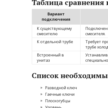
Таблица сравнения
Вариант
подключения
К существующему
Подключени
смесителю
смесителя.
К отдельной трубе
Требует пр
трубе холо
Встроенный в
Устанавлива
унитаз
специально
Список необходимы
Разводной ключ
Гаечные ключи
Плоскогубцы
Уровень