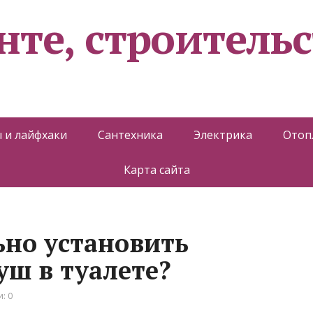
нте, строительс
 и лайфхаки
Сантехника
Электрика
Отоп
Карта сайта
ьно установить
уш в туалете?
: 0