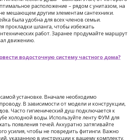
Оптимальное расположение – рядом с унитазом, на
я не мешающем другим элементам сантехники.
йка была удобна для всех членов семьи.
ля прокладки шланга, чтобы избежать
нтехнических работ. Заранее продумайте маршрут
шал движению.
овести водосточную систему частного дома?
 самой установке. Вначале необходимо
роводу. В зависимости от модели и конструкции,
ов. Часто гигиенический душ подключается к
убе холодной воды. Используйте ленту ФУМ для
ать появления течей. Аккуратно затягивайте
ого усилия, чтобы не повредить фитинги. Важно
ий, указанную в инструкции к вашему комплекту.