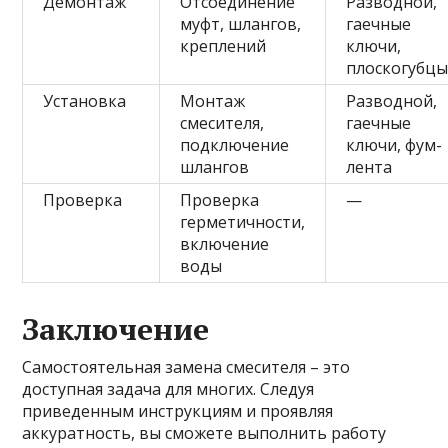
Демонтаж
Отсоединение
Разводной,
муфт, шлангов,
гаечные
креплений
ключи,
плоскогубц
Установка
Монтаж
Разводной,
смесителя,
гаечные
подключение
ключи, фум-
шлангов
лента
Проверка
Проверка
—
герметичности,
включение
воды
Заключение
Самостоятельная замена смесителя – это
доступная задача для многих. Следуя
приведенным инструкциям и проявляя
аккуратность, вы сможете выполнить работу