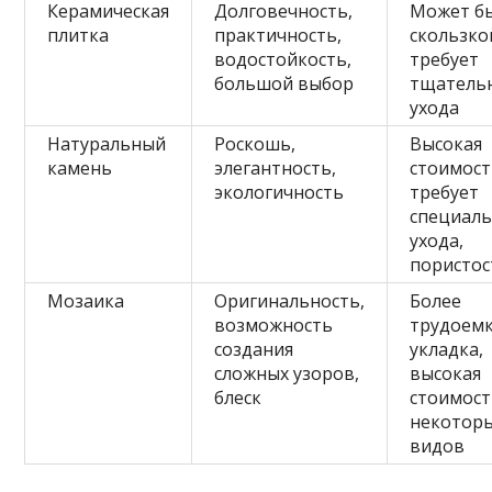
Керамическая
Долговечность,
Может б
плитка
практичность,
скользко
водостойкость,
требует
большой выбор
тщатель
ухода
Натуральный
Роскошь,
Высокая
камень
элегантность,
стоимост
экологичность
требует
специал
ухода,
пористос
Мозаика
Оригинальность,
Более
возможность
трудоем
создания
укладка,
сложных узоров,
высокая
блеск
стоимос
некотор
видов