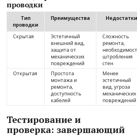
проводки
Тип
Преимущества
Недостатк
проводки
Скрытая
Эстетичный
Сложность
внешний вид,
ремонта,
защита от
необходимос
механических
штробления
повреждений
стен
Открытая
Простота
Менее
монтажа и
эстетичный
ремонта,
вид, угроза
доступность
механических
кабелей
повреждений
Тестирование и
проверка: завершающий