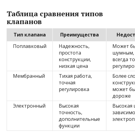
Таблица сравнения типов
клапанов
Тип клапана
Преимущества
Недос
Поплавковый
Надежность,
Может б
простота
шумным,
конструкции,
всегда т
низкая цена
регулиро
Мембранный
Тихая работа,
Более сл
точная
конструк
регулировка
может б
дороже
Электронный
Высокая
Высокая 
точность,
зависимо
дополнительные
электроп
функции