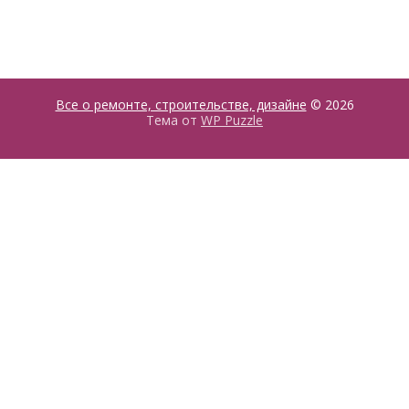
Все о ремонте, строительстве, дизайне
© 2026
Тема от
WP Puzzle