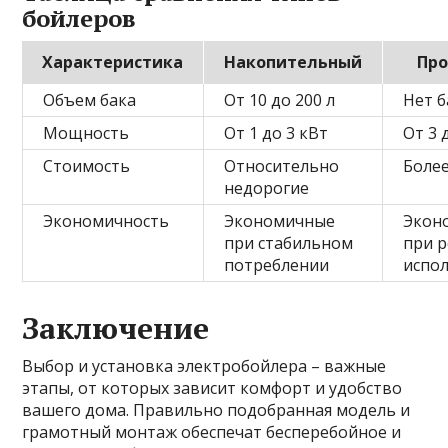
бойлеров
Характеристика
Накопительный
Пр
Объем бака
От 10 до 200 л
Нет б
Мощность
От 1 до 3 кВт
От 3 
Стоимость
Относительно
Боле
недорогие
Экономичность
Экономичные
Экон
при стабильном
при 
потреблении
испо
Заключение
Выбор и установка электробойлера – важные
этапы, от которых зависит комфорт и удобство
вашего дома. Правильно подобранная модель и
грамотный монтаж обеспечат бесперебойное и