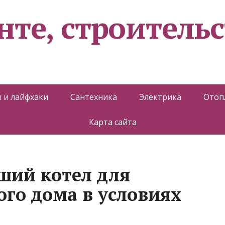
нте, строительс
 и лайфхаки
Сантехника
Электрика
Отоп
Карта сайта
ший котел для
ого дома в условиях