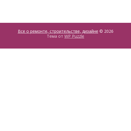
Все о ремонте, строительстве, дизайне
© 2026
Тема от
WP Puzzle