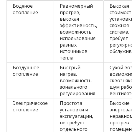
Водяное
Равномерный
Высокая
отопление
прогрев,
стоимост
высокая
установк
эффективность,
сложная
возможность
система,
использования
требует
разных
регулярн
источников
обслужив
тепла
Воздушное
Быстрый
Сухой воз
отопление
нагрев,
возможн
возможность
сквозняк
зонального
шум раб
регулирования
вентиля
Электрическое
Простота
Высокие
отопление
установки и
энергоза
эксплуатации,
неравно
не требует
прогрев
отдельного
помещен