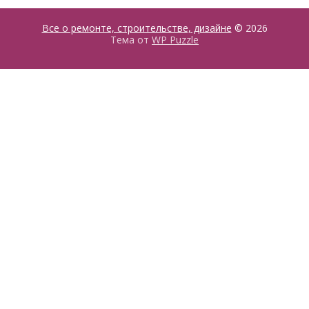
Все о ремонте, строительстве, дизайне
© 2026
Тема от
WP Puzzle