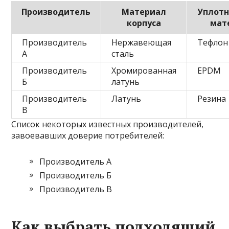
Производитель
Материал
Уплот
корпуса
мат
Производитель
Нержавеющая
Тефлон
А
сталь
Производитель
Хромированная
EPDM
Б
латунь
Производитель
Латунь
Резина
В
Список некоторых известных производителей,
завоевавших доверие потребителей:
Производитель А
Производитель Б
Производитель В
Как выбрать подходящий