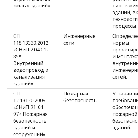
жилых зданий»
типов жи
зданий, в
технологи
процессы.
СП
Инженерные
Определя
118.13330.2012
сети
нормы
«СНиП 2.04.01-
проектир
85*
и монтаж
Внутренний
внутренн
водопровод и
инженерн
канализация
сетей.
зданий»
СП
Пожарная
Устанавл
12.13130.2009
безопасность
требовани
«СНиП 21-01-
обеспече
97* Пожарная
пожарной
безопасность
безопасно
зданий и
зданий.
сооружений»