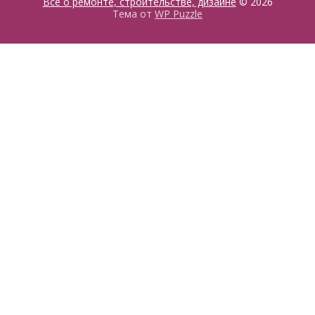
Все о ремонте, строительстве, дизайне
© 2026
Тема от
WP Puzzle