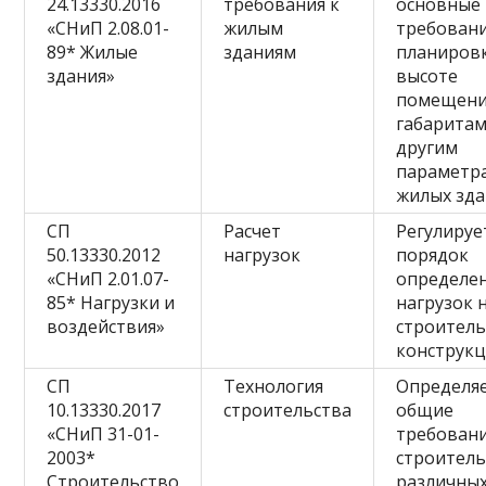
24.13330.2016
требования к
основные
«СНиП 2.08.01-
жилым
требовани
89* Жилые
зданиям
планировк
здания»
высоте
помещени
габаритам
другим
параметр
жилых зда
СП
Расчет
Регулируе
50.13330.2012
нагрузок
порядок
«СНиП 2.01.07-
определе
85* Нагрузки и
нагрузок 
воздействия»
строител
конструкц
СП
Технология
Определя
10.13330.2017
строительства
общие
«СНиП 31-01-
требовани
2003*
строитель
Строительство
различны