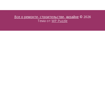
Все о ремонте, строительстве, дизайне
© 2026
Тема от
WP Puzzle