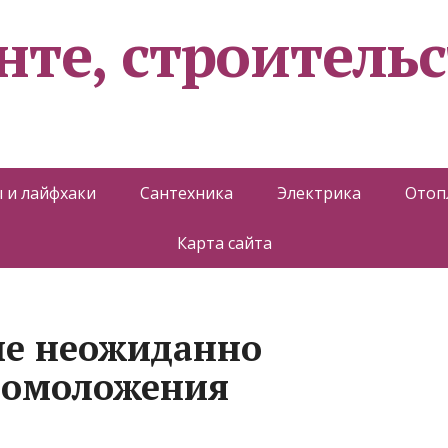
нте, строительс
 и лайфхаки
Сантехника
Электрика
Отоп
Карта сайта
ые неожиданно
 омоложения