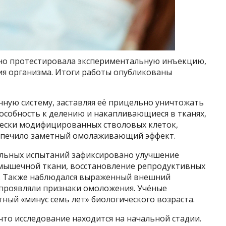
шно протестировала экспериментальную инъекцию,
ия организма. Итоги работы опубликованы
ную систему, заставляя её прицельно уничтожать
особность к делению и накапливающиеся в тканях,
чески модифицированных стволовых клеток,
еспечило заметный омолаживающий эффект.
ельных испытаний зафиксировано улучшение
е мышечной ткани, восстановление репродуктивных
в. Также наблюдался выраженный внешний
 проявляли признаки омоложения. Учёные
ный «минус семь лет» биологического возраста.
то исследование находится на начальной стадии.