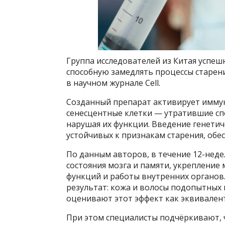
Группа исследователей из Китая успе
способную замедлять процессы старен
в научном журнале Cell.
Созданный препарат активирует иммун
сенесцентные клетки — утратившие сп
нарушая их функции. Введение генети
устойчивых к признакам старения, об
По данным авторов, в течение 12-нед
состояния мозга и памяти, укреплени
функций и работы внутренних органо
результат: кожа и волосы подопытных
оценивают этот эффект как эквивалент
При этом специалисты подчёркивают, ч