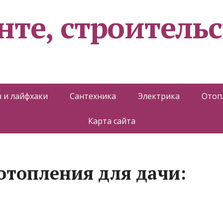
нте, строительс
 и лайфхаки
Сантехника
Электрика
Отоп
Карта сайта
отопления для дачи: