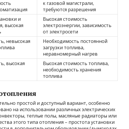
мость
к газовой магистрали,
томатизация
требуются разрешения
тановки и
Высокая стоимость
я, высокая
электроэнергии, зависимость
ь
от электросети
ь, невысокая
Необходимость постоянной
оплива
загрузки топлива,
неравномерный нагрев
ь, высокая
Высокая стоимость топлива,
необходимость хранения
топлива
 отопления
тельно простой и доступный вариант, особенно
овано на использовании различных электрических
конвекторы, теплые полы, масляные радиаторы или
ства этого типа отопления – простота установки
мости в дополнительном оборудовании (дымоходах,