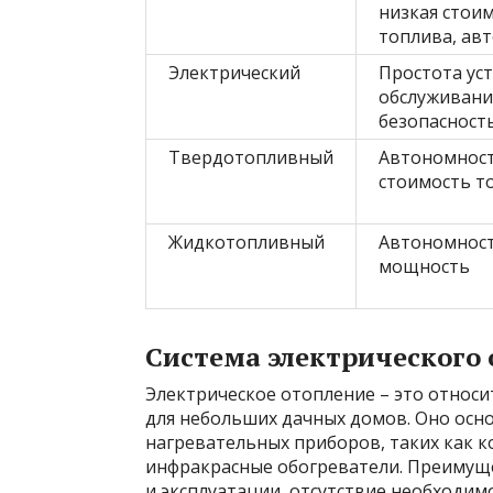
низкая стои
топлива, ав
Электрический
Простота ус
обслуживани
безопасност
Твердотопливный
Автономност
стоимость т
Жидкотопливный
Автономност
мощность
Система электрического
Электрическое отопление – это относи
для небольших дачных домов. Оно осн
нагревательных приборов, таких как 
инфракрасные обогреватели. Преимуще
и эксплуатации, отсутствие необходи