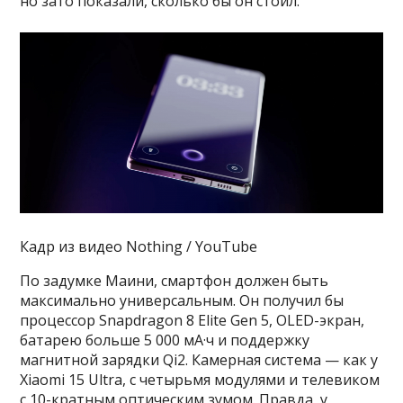
но зато показали, сколько бы он стоил.
Кадр из видео Nothing / YouTube
По задумке Маини, смартфон должен быть
максимально универсальным. Он получил бы
процессор Snapdragon 8 Elite Gen 5, OLED-экран,
батарею больше 5 000 мА·ч и поддержку
магнитной зарядки Qi2. Камерная система — как у
Xiaomi 15 Ultra, с четырьмя модулями и телевиком
с 10-кратным оптическим зумом. Правда, у