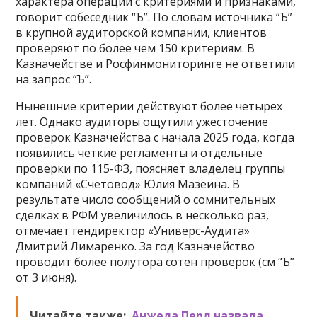
характера операции с критериями и признаками,
говорит собеседник “Ъ”. По словам источника “Ъ”
в крупной аудиторской компании, клиентов
проверяют по более чем 150 критериям. В
Казначействе и Росфинмониторинге не ответили
на запрос “Ъ”.
Нынешние критерии действуют более четырех
лет. Однако аудиторы ощутили ужесточение
проверок Казначейства с начала 2025 года, когда
появились четкие регламенты и отдельные
проверки по 115-ФЗ, поясняет владелец группы
компаний «Счетовод» Юлия Мазеина. В
результате число сообщений о сомнительных
сделках в РФМ увеличилось в несколько раз,
отмечает гендиректор «Универс-Аудита»
Дмитрий Лимаренко. За год Казначейство
проводит более полутора сотен проверок (см “Ъ”
от 3 июня).
Читайте также:
Анжела Перл назвала