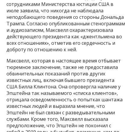
сотрудниками Министерства юстиции США в
июле заявила, что никогда не наблюдала
неподобающего поведения со стороны Дональда
Трампа. Согласно опубликованным стенограммам
и аудиозаписям, Максвелл охарактеризовала
действующего президента как «джентльмена во
всех отношениях», отметив его сердечность и
доброту по отношению к ней.
Максвелл, которая в настоящее время отбывает
тюремное заключение, также не предоставила
обвинительных показаний против других
известных лиц, включая бывшего президента
США Билла Клинтона. Она опровергла наличие у
Эпштейна так называемого «списка клиентов»,
отрицала осведомленность о попытках шантажа
известных людей и выразила мнение, что
Эпштейн не был связан с разведывательными
службами. Кроме того, Максвелл высказала
предположение, что Эпштейн не покончил с
собой в 2019 году, а был убит, возможно, кем-то