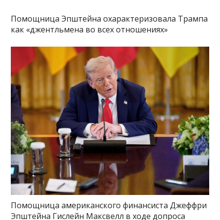
Помощница Эпштейна охарактеризовала Трампа
как «джентльмена во всех отношениях»
Помощница американского финансиста Джеффри
Эпштейна Гислейн Максвелл в ходе допроса