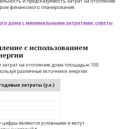
бильность и предсказуемость затрат на отопление
ором финансового планирования.
ого дома с минимальными затратами: советы
пление с использованием
нергии
е затрат на отопление дома площадью 100
пользуя различные источники энергии:
одовые затраты (у.е.)
 цифры являются условными и могут