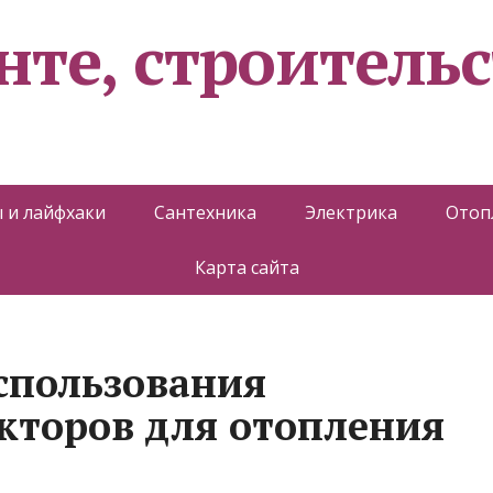
нте, строительс
 и лайфхаки
Сантехника
Электрика
Отоп
Карта сайта
спользования
кторов для отопления