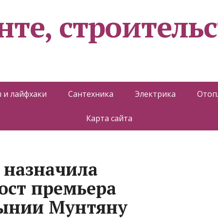
нте, строительс
 и лайфхаки
Сантехника
Электрика
Отоп
Карта сайта
 назначила
ост премьера
ынии Мунтяну