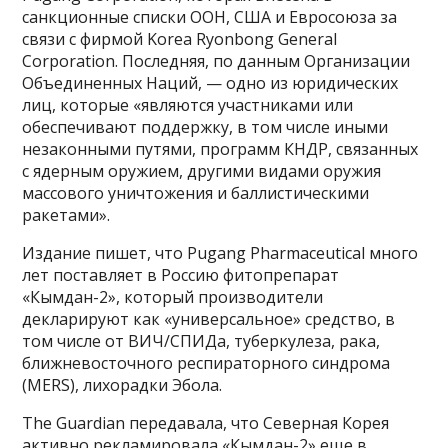
санкционные списки ООН, США и Евросоюза за
связи с фирмой Korea Ryonbong General
Corporation. Последняя, по данным Организации
Объединенных Наций, — одно из юридических
лиц, которые «являются участниками или
обеспечивают поддержку, в том числе иными
незаконными путями, программ КНДР, связанных
с ядерным оружием, другими видами оружия
массового уничтожения и баллистическими
ракетами».
Издание пишет, что Pugang Pharmaceutical много
лет поставляет в Россию фитопрепарат
«Кымдан-2», который производители
декларируют как «универсальное» средство, в
том числе от ВИЧ/СПИДа, туберкулеза, рака,
ближневосточного респираторного синдрома
(MERS), лихорадки Эбола.
The Guardian передавала, что Северная Корея
активно рекламировала «Кымдан-2» еще в