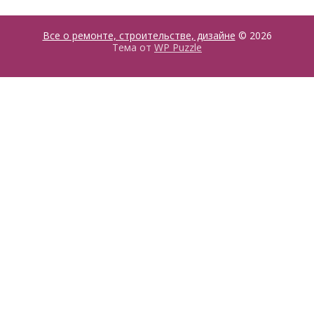
Все о ремонте, строительстве, дизайне
© 2026
Тема от
WP Puzzle