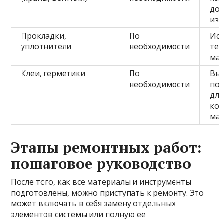
д
из
Прокладки,
По
И
уплотнители
необходимости
т
м
Клеи, герметики
По
В
необходимости
п
дл
к
м
Этапы ремонтных работ:
пошаговое руководство
После того, как все материалы и инструменты
подготовлены, можно приступать к ремонту. Это
может включать в себя замену отдельных
элементов системы или полную ее