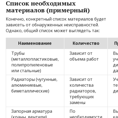
Список необходимых
материалов (примерный)
Конечно, конкретный список материалов будет
зависеть от обнаруженных неисправностей.
Однако, общий список может выглядеть так:
Наименование
Количество
П
Трубы
Зависит от
Вы
(металлопластиковые,
объема работ
у
полипропиленовые
ди
или стальные)
д
Радиаторы (чугунные,
Зависит от
У
алюминиевые,
количества
те
биметаллические)
радиаторов,
д
требующих
замены
Запорная арматура
По
В
(краны, вентили)
необходимости
ка