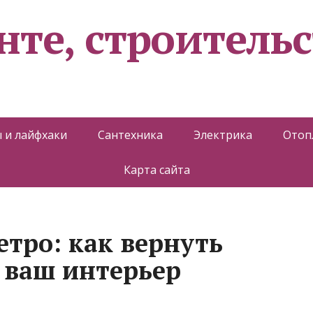
нте, строительс
 и лайфхаки
Сантехника
Электрика
Отоп
Карта сайта
етро: как вернуть
 ваш интерьер