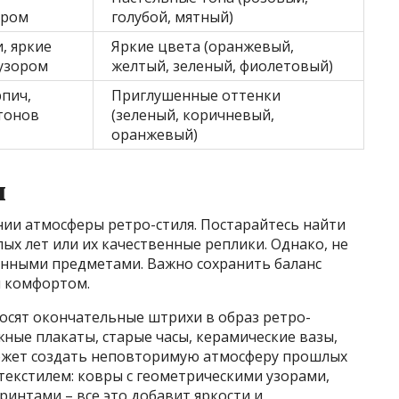
хром
голубой, мятный)
, яркие
Яркие цвета (оранжевый,
 узором
желтый, зеленый, фиолетовый)
пич,
Приглушенные оттенки
тонов
(зеленый, коричневый,
оранжевый)
ы
нии атмосферы ретро-стиля. Постарайтесь найти
х лет или их качественные реплики. Однако, не
инными предметами. Важно сохранить баланс
 комфортом.
носят окончательные штрихи в образ ретро-
ные плакаты, старые часы, керамические вазы,
может создать неповторимую атмосферу прошлых
 текстилем: ковры с геометрическими узорами,
интами – все это добавит яркости и