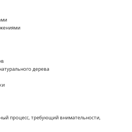
ами
ажениями
ов
 натурального дерева
ки
ьный процесс, требующий внимательности,