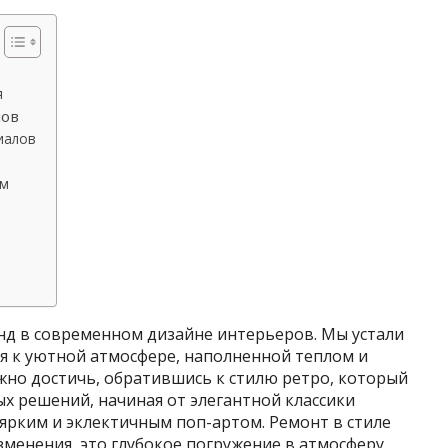
я
лов
иалов
ям
д в современном дизайне интерьеров. Мы устали
я к уютной атмосфере, наполненной теплом и
но достичь, обратившись к стилю ретро, который
х решений, начиная от элегантной классики
ярким и эклектичным поп-артом. Ремонт в стиле
зменения, это глубокое погружение в атмосферу