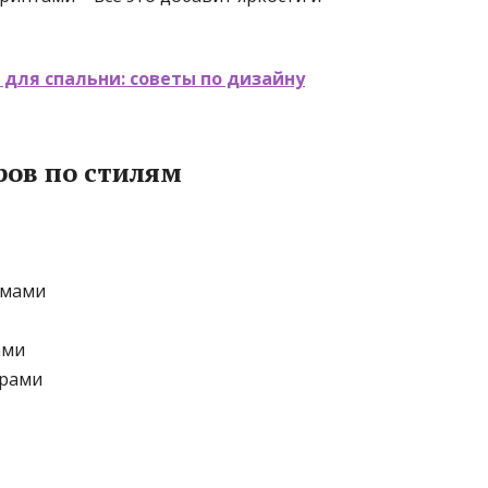
 для спальни: советы по дизайну
ров по стилям
рмами
ами
фрами