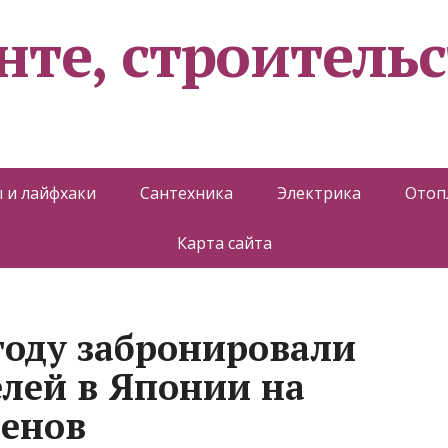
нте, строительс
 и лайфхаки
Сантехника
Электрика
Отоп
Карта сайта
 году забронировали
елей в Японии на
ленов