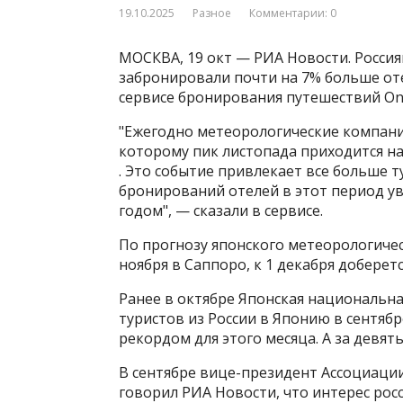
19.10.2025
Разное
Комментарии: 0
МОСКВА, 19 окт — РИА Новости. Россиян
забронировали почти на 7% больше оте
сервисе бронирования путешествий On
"Ежегодно метеорологические компани
которому пик листопада приходится на 
. Это событие привлекает все больше т
бронирований отелей в этот период у
годом", — сказали в сервисе.
По прогнозу японского метеорологическ
ноября в Саппоро, к 1 декабря доберетс
Ранее в октябре Японская национальна
туристов из России в Японию в сентябре
рекордом для этого месяца. А за девять
В сентябре вице-президент Ассоциаци
говорил РИА Новости, что интерес рос