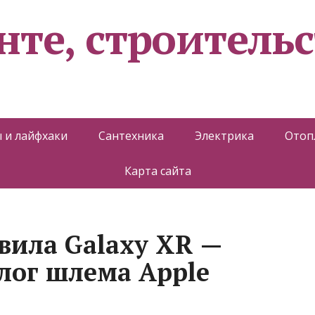
нте, строительс
 и лайфхаки
Сантехника
Электрика
Отоп
Карта сайта
вила Galaxy XR —
лог шлема Apple