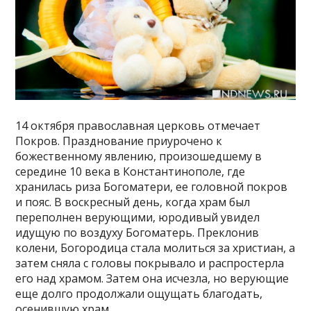
14 октября православная церковь отмечает
Покров. Празднование приурочено к
божественному явлению, произошедшему в
середине 10 века в Константинополе, где
хранилась риза Богоматери, ее головной покров
и пояс. В воскресный день, когда храм был
переполнен верующими, юродивый увидел
идущую по воздуху Богоматерь. Преклонив
колени, Богородица стала молиться за христиан, а
затем сняла с головы покрывало и распростерла
его над храмом. Затем она исчезла, но верующие
еще долго продолжали ощущать благодать,
осенившую храм.