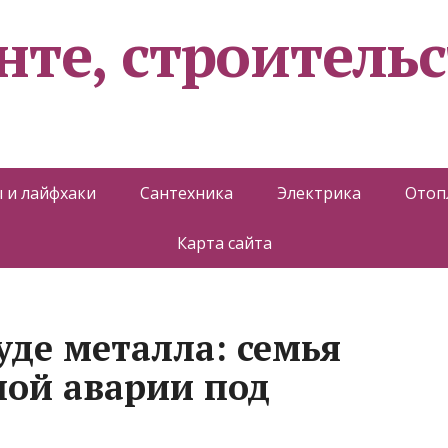
нте, строительс
 и лайфхаки
Сантехника
Электрика
Отоп
Карта сайта
уде металла: семья
ной аварии под