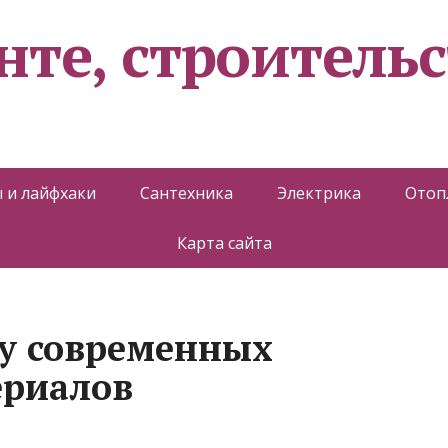
нте, строительс
 и лайфхаки
Сантехника
Электрика
Отоп
Карта сайта
у современных
ериалов