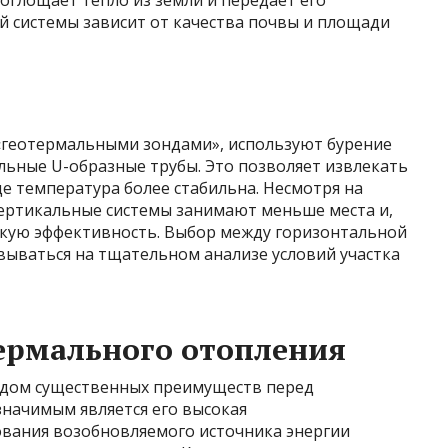
оглощает тепло из земли и передает его
й системы зависит от качества почвы и площади
 «геотермальными зондами», используют бурение
льные U-образные трубы. Это позволяет извлекать
где температура более стабильна. Несмотря на
вертикальные системы занимают меньше места и,
окую эффективность. Выбор между горизонтальной
вываться на тщательном анализе условий участка
ермального отопления
ядом существенных преимуществ перед
начимым является его высокая
ования возобновляемого источника энергии