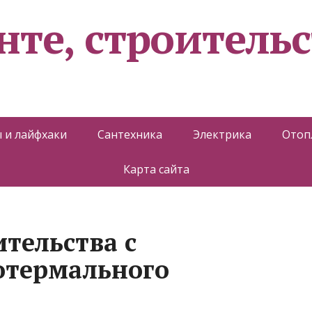
нте, строительс
 и лайфхаки
Сантехника
Электрика
Отоп
Карта сайта
тельства с
отермального