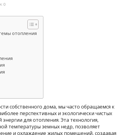
: 0
темы отопления
ления
ния
ия
сти собственного дома, мы часто обращаемся к
аиболее перспективных и экологически чистых
 энергии для отопления. Эта технология,
ной температуры земных недр, позволяет
ление и охлаждение жилых помещений, создавая