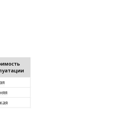
оимость
луатации
ая
няя
кая