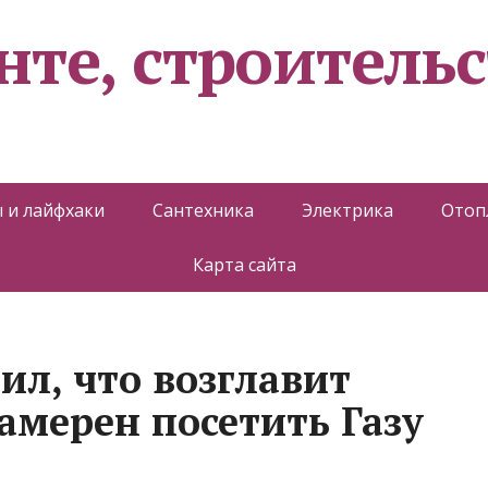
нте, строительс
 и лайфхаки
Сантехника
Электрика
Отоп
Карта сайта
ил, что возглавит
амерен посетить Газу