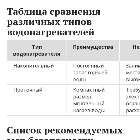
Таблица сравнения
различных типов
водонагревателей
Тип
Преимущества
Не
водонагревателя
Накопительный
Постоянный
Зани
запас горячей
места
воды
высо
Проточный
Компактный
Треб
размер,
элек
мгновенный
огра
нагрев воды
расх
Список рекомендуемых