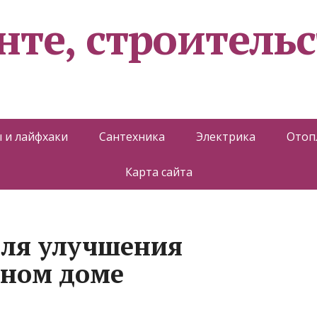
нте, строительс
 и лайфхаки
Сантехника
Электрика
Отоп
Карта сайта
для улучшения
тном доме