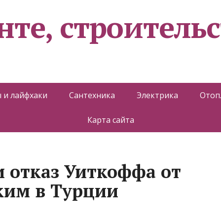
нте, строительс
 и лайфхаки
Сантехника
Электрика
Отоп
Карта сайта
 отказ Уиткоффа от
ским в Турции