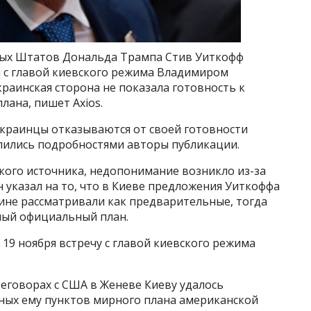
ых Штатов Дональда Трампа Стив Уиткофф
и с главой киевского режима Владимиром
украинская сторона не показала готовность к
ана, пишет Axios.
украинцы отказываются от своей готовности
елились подробностями авторы публикации.
кого источника, недопонимание возникло из-за
 указал на то, что в Киеве предложения Уиткоффа
ине рассматривали как предварительные, тогда
ный официальный план.
9 ноября встречу с главой киевского режима
реговорах с США в Женеве Киеву удалось
ных ему пунктов мирного плана американской