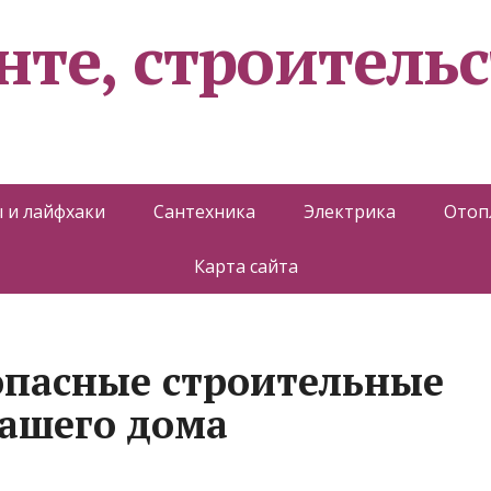
нте, строительс
 и лайфхаки
Сантехника
Электрика
Отоп
Карта сайта
опасные строительные
ашего дома