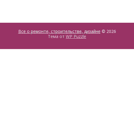
Все о ремонте, строительстве, дизайне
© 2026
Тема от
WP Puzzle