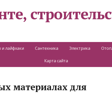
нте, строительс
 и лайфхаки
Сантехника
Электрика
Отоп
Карта сайта
ных материалах для